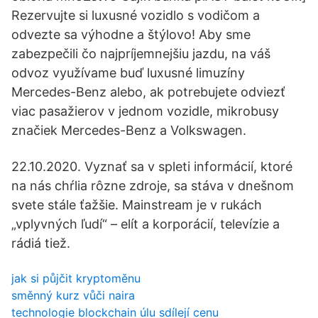
Rezervujte si luxusné vozidlo s vodičom a
odvezte sa výhodne a štýlovo! Aby sme
zabezpečili čo najpríjemnejšiu jazdu, na váš
odvoz využívame buď luxusné limuzíny
Mercedes-Benz alebo, ak potrebujete odviezť
viac pasažierov v jednom vozidle, mikrobusy
značiek Mercedes-Benz a Volkswagen.
22.10.2020. Vyznať sa v spleti informácií, ktoré
na nás chŕlia rôzne zdroje, sa stáva v dnešnom
svete stále ťažšie. Mainstream je v rukách
„vplyvných ľudí“ – elít a korporácií, televízie a
rádiá tiež.
jak si půjčit kryptoměnu
směnný kurz vůči naira
technologie blockchain úlu sdílejí cenu