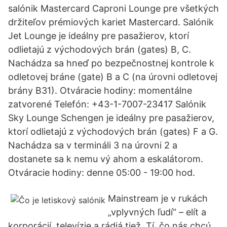
salónik Mastercard Caproni Lounge pre všetkých
držiteľov prémiových kariet Mastercard. Salónik
Jet Lounge je ideálny pre pasažierov, ktorí
odlietajú z východových brán (gates) B, C.
Nachádza sa hneď po bezpečnostnej kontrole k
odletovej bráne (gate) B a C (na úrovni odletovej
brány B31). Otváracie hodiny: momentálne
zatvorené Telefón: +43-1-7007-23417 Salónik
Sky Lounge Schengen je ideálny pre pasažierov,
ktorí odlietajú z východových brán (gates) F a G.
Nachádza sa v termináli 3 na úrovni 2 a
dostanete sa k nemu vý ahom a eskalátorom.
Otváracie hodiny: denne 05:00 - 19:00 hod.
Mainstream je v rukách
„vplyvných ľudí“ – elít a
korporácií, televízie a rádiá tiež. Tí, čo nás chcú