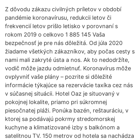
Z dôvodu zákazu civilných príletov v období
pandémie koronavírusu, redukcii letov či
frekvencií letov prišlo letisko v porovnaní s
rokom 2019 o celkovo 1 885 145 Vaša
bezpečnosť je pre nás dôležitá. Od júla 2020
žiadame všetkých zákazníkov, aby počas cesty s
nami mali zakryté ústa a nos. Ak to nedodržíte,
vodič môže jazdu odmietnuť. Koronavírus môže
ovplyvniť vaše plány – pozrite si dôležité
informácie týkajúce sa rezervácie taxíka cez nás
v súčasnej situácii. Hotel Oaz je situovaný v
pokojnej lokalite, priamo pri súkromnej
piesočnatej pláži. Ponúka bazén, reštauráciu, v
ktorej sa podávajú pokrmy stredomorskej
kuchyne a klimatizované izby s balkónom a
satelitnou TV. 150 metrov od hotela sa nachádza