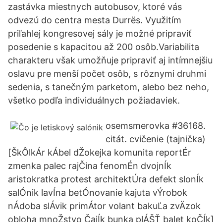
zastávka miestnych autobusov, ktoré vás
odvezú do centra mesta Durrës. Využitím
priľahlej kongresovej sály je možné pripraviť
posedenie s kapacitou až 200 osôb.Variabilita
charakteru však umožňuje pripraviť aj intímnejšiu
oslavu pre menší počet osôb, s rôznymi druhmi
sedenia, s tanečným parketom, alebo bez neho,
všetko podľa individuálnych požiadaviek.
osemsmerovka #36168.
citát. cvičenie (tajnička)
[ŠkÔlkÁr kÁbel dŽokejka komunita reportÉr
zmenka palec rajČina fenomÉn dvojnÍk
aristokratka protest architektÚra defekt slonÍk
salÓnik lavÍna betÓnovanie kajuta vÝrobok
nÁdoba slÁvik primÁtor volant bakuĽa zvÄzok
obloha mnoŽstvo ČajÍk bunka plÁŠŤ balet koČÍk]