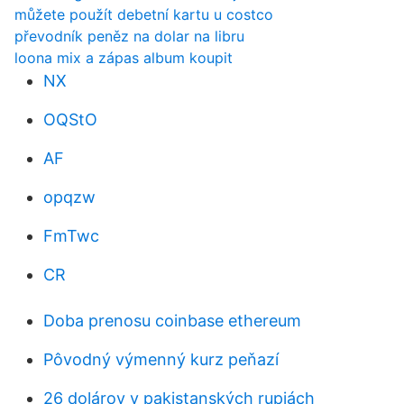
můžete použít debetní kartu u costco
převodník peněz na dolar na libru
loona mix a zápas album koupit
NX
OQStO
AF
opqzw
FmTwc
CR
Doba prenosu coinbase ethereum
Pôvodný výmenný kurz peňazí
26 dolárov v pakistanských rupiách