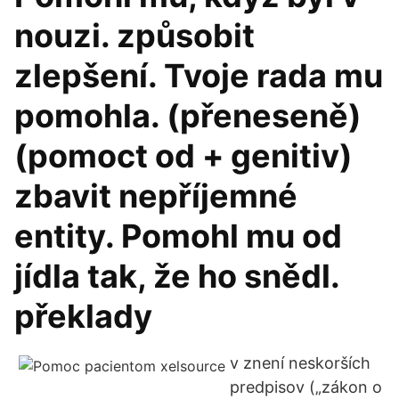
nouzi. způsobit
zlepšení. Tvoje rada mu
pomohla. (přeneseně)
(pomoct od + genitiv)
zbavit nepříjemné
entity. Pomohl mu od
jídla tak, že ho snědl.
překlady
v znení neskorších
predpisov („zákon o