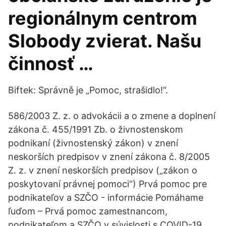
regionálnym centrom
Slobody zvierat. Našu
činnosť …
Biftek: Správně je „Pomoc, strašidlo!“.
586/2003 Z. z. o advokácii a o zmene a doplnení
zákona č. 455/1991 Zb. o živnostenskom
podnikaní (živnostenský zákon) v znení
neskorších predpisov v znení zákona č. 8/2005
Z. z. v znení neskorších predpisov („zákon o
poskytovaní právnej pomoci“) Prvá pomoc pre
podnikateľov a SZČO - informácie Pomáhame
ľuďom – Prvá pomoc zamestnancom,
podnikateľom a SZČO v súvislosti s COVID-19