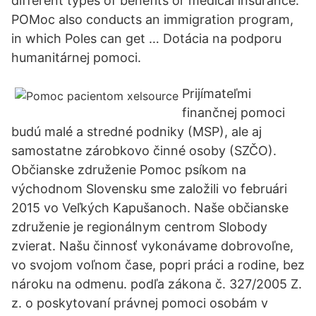
different types of benefits or medical insurance.
POMoc also conducts an immigration program,
in which Poles can get … Dotácia na podporu
humanitárnej pomoci.
Prijímateľmi
finančnej pomoci
budú malé a stredné podniky (MSP), ale aj
samostatne zárobkovo činné osoby (SZČO).
Občianske združenie Pomoc psíkom na
východnom Slovensku sme založili vo februári
2015 vo Veľkých Kapušanoch. Naše občianske
združenie je regionálnym centrom Slobody
zvierat. Našu činnosť vykonávame dobrovoľne,
vo svojom voľnom čase, popri práci a rodine, bez
nároku na odmenu. podľa zákona č. 327/2005 Z.
z. o poskytovaní právnej pomoci osobám v