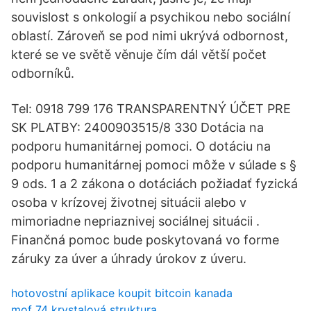
souvislost s onkologií a psychikou nebo sociální
oblastí. Zároveň se pod nimi ukrývá odbornost,
které se ve světě věnuje čím dál větší počet
odborníků.
Tel: 0918 799 176 TRANSPARENTNÝ ÚČET PRE
SK PLATBY: 2400903515/8 330 Dotácia na
podporu humanitárnej pomoci. O dotáciu na
podporu humanitárnej pomoci môže v súlade s §
9 ods. 1 a 2 zákona o dotáciách požiadať fyzická
osoba v krízovej životnej situácii alebo v
mimoriadne nepriaznivej sociálnej situácii .
Finančná pomoc bude poskytovaná vo forme
záruky za úver a úhrady úrokov z úveru.
hotovostní aplikace koupit bitcoin kanada
mof 74 krystalová struktura