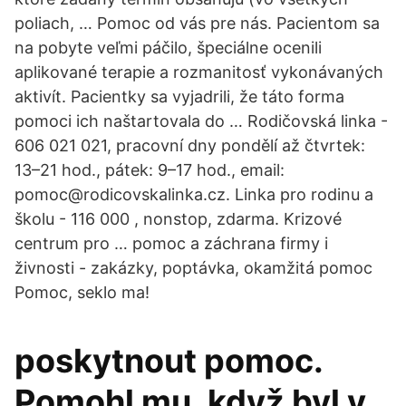
poliach, … Pomoc od vás pre nás. Pacientom sa
na pobyte veľmi páčilo, špeciálne ocenili
aplikované terapie a rozmanitosť vykonávaných
aktivít. Pacientky sa vyjadrili, že táto forma
pomoci ich naštartovala do … Rodičovská linka -
606 021 021, pracovní dny pondělí až čtvrtek:
13–21 hod., pátek: 9–17 hod., email:
pomoc@rodicovskalinka.cz. Linka pro rodinu a
školu - 116 000 , nonstop, zdarma. Krizové
centrum pro … pomoc a záchrana firmy i
živnosti - zakázky, poptávka, okamžitá pomoc
Pomoc, seklo ma!
poskytnout pomoc.
Pomohl mu, když byl v