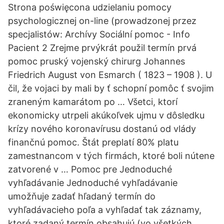
Strona poświęcona udzielaniu pomocy
psychologicznej on-line (prowadzonej przez
specjalistów: Archívy Sociální pomoc - Info
Pacient 2 Zrejme prvýkrát použil termín prvá
pomoc pruský vojenský chirurg Johannes
Friedrich August von Esmarch ( 1823 – 1908 ). U
čil, že vojaci by mali by ť schopní pomôc ť svojim
zraneným kamarátom po … Všetci, ktorí
ekonomicky utrpeli akúkoľvek ujmu v dôsledku
krízy nového koronavírusu dostanú od vlády
finančnú pomoc. Štát preplatí 80% platu
zamestnancom v tých firmách, ktoré boli nútene
zatvorené v … Pomoc pre Jednoduché
vyhľadávanie Jednoduché vyhľadávanie
umožňuje zadať hľadaný termín do
vyhľadávacieho poľa a vyhľadať tak záznamy,
ktoré zadaný termín obsahujú (vo všetkých