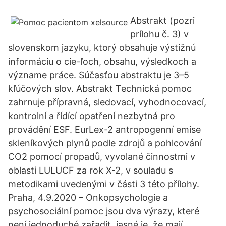
Abstrakt (pozri
prílohu č. 3) v
slovenskom jazyku, ktorý obsahuje výstižnú
informáciu o cie-ľoch, obsahu, výsledkoch a
význame práce. Súčasťou abstraktu je 3–5
kľúčových slov. Abstrakt Technická pomoc
zahrnuje přípravná, sledovací, vyhodnocovací,
kontrolní a řídící opatření nezbytná pro
provádění ESF. EurLex-2 antropogenní emise
skleníkových plynů podle zdrojů a pohlcování
CO2 pomocí propadů, vyvolané činnostmi v
oblasti LULUCF za rok X-2, v souladu s
metodikami uvedenými v části 3 této přílohy.
Praha, 4.9.2020 – Onkopsychologie a
psychosociální pomoc jsou dva výrazy, které
není jednoduché zařadit, jasné je, že mají