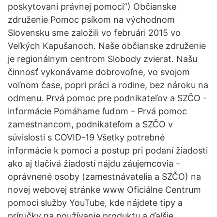
poskytovaní právnej pomoci“) Občianske
združenie Pomoc psíkom na východnom
Slovensku sme založili vo februári 2015 vo
Veľkých Kapušanoch. Naše občianske združenie
je regionálnym centrom Slobody zvierat. Našu
činnosť vykonávame dobrovoľne, vo svojom
voľnom čase, popri práci a rodine, bez nároku na
odmenu. Prvá pomoc pre podnikateľov a SZČO -
informácie Pomáhame ľuďom – Prvá pomoc
zamestnancom, podnikateľom a SZČO v
súvislosti s COVID-19 Všetky potrebné
informácie k pomoci a postup pri podaní žiadosti
ako aj tlačivá žiadostí nájdu záujemcovia –
oprávnené osoby (zamestnávatelia a SZČO) na
novej webovej stránke www Oficiálne Centrum
pomoci služby YouTube, kde nájdete tipy a
príručky na používanie produktu a ďalšie