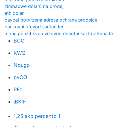
zimbabwe dolarů na prodej
eth dolar
paypal potvrzená adresa ochrana prodejce
bankovní převod santander
mohu použít svou vízovou debetní kartu v kanadě
BCC
KWQ
Nqugp
pyCO
PFc
jBKIF
1,25 ako percento 1