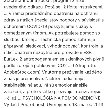
Stačí stáhnout a spustit program z níže
uvedeného odkazu. Poté se již řídíte instrukcemi,
… V rámci predbežného opatrenia na ochranu
zdravia našich špecialistov podpory v súvislosti s
ochorením COVID-19 poskytujeme služby s
obmedzeným tímom. Ak potrebujete pomoc so
službou, ktorej … Technická pomoc zahrnuje
přípravná, sledovací, vyhodnocovací, kontrolní a
řídící opatření nezbytná pro provádění ESF.
EurLex-2 antropogenní emise skleníkových plynů
podle zdrojů a pohlcování CO2 … (Zdroj foto:
AdobeStock.com) Vnútorné prežívanie každého
z nás je premenlivé. Niektorí ľudia majú
stabilnejšiu náladu, iní sú emocionálnejšie
založení, a preto všetko prežívajú intenzívnejšie
– či už … PSYCHOLÓGIA NA POMOC MEDICÍNE
Vytlačiť Podrobnosti Uverejnené: 13. marec 2013