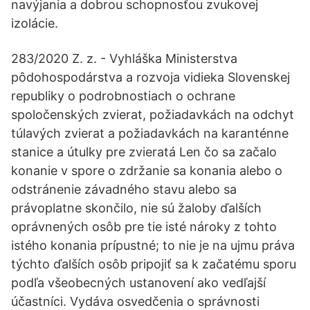
navýjania a dobrou schopnosťou zvukovej
izolácie.
283/2020 Z. z. - Vyhláška Ministerstva
pôdohospodárstva a rozvoja vidieka Slovenskej
republiky o podrobnostiach o ochrane
spoločenských zvierat, požiadavkách na odchyt
túlavých zvierat a požiadavkách na karanténne
stanice a útulky pre zvieratá Len čo sa začalo
konanie v spore o zdržanie sa konania alebo o
odstránenie závadného stavu alebo sa
právoplatne skončilo, nie sú žaloby ďalších
oprávnených osôb pre tie isté nároky z tohto
istého konania prípustné; to nie je na ujmu práva
týchto ďalších osôb pripojiť sa k začatému sporu
podľa všeobecných ustanovení ako vedľajší
účastníci. Vydáva osvedčenia o správnosti