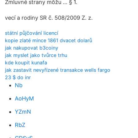
Zmluvné strany môžu … § 1.
vecí a rodiny SR č. 508/2009 Z. z.
státní půjčování licencí
kopie zlaté mince 1861 dvacet dolarů
jak nakupovat b3coiny
jak myslet jako tvůrce trhu
kde koupit kunafa
jak zastavit nevyřízené transakce wells fargo
23 $ do inr
Nb
AoHyM
YZmN
RbZ