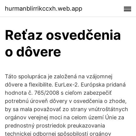
hurmanblirrikccxh.web.app
Reťaz osvedčenia
o dôvere
Táto spolupráca je založená na vzájomnej
dôvere a flexibilite. EurLex-2. Európska pridaná
hodnota č. 765/2008 s cieľom zabezpečiť
potrebnú úroveň dôvery v osvedčenia o zhode,
by sa mala považovať zo strany vnútroštátnych
orgánov verejnej moci na celom území Únie za
prednostný prostriedok preukazovania
technickej odbornej spôsobilosti orgánov