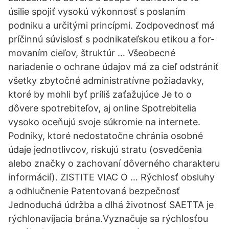
úsilie spojiť vysokú výkonnosť s poslaním
podniku a určitými princípmi. Zodpovednosť má
príčinnú súvislosť s podnikateľskou etikou a for-
movaním cieľov, štruktúr … Všeobecné
nariadenie o ochrane údajov má za cieľ odstrániť
všetky zbytočné administratívne požiadavky,
ktoré by mohli byť príliš zaťažujúce Je to o
dôvere spotrebiteľov, aj online Spotrebitelia
vysoko oceňujú svoje súkromie na internete.
Podniky, ktoré nedostatočne chránia osobné
údaje jednotlivcov, riskujú stratu (osvedčenia
alebo značky o zachovaní dôverného charakteru
informácií). ZISTITE VIAC O … Rýchlosť obsluhy
a odhlučnenie Patentovaná bezpečnosť
Jednoduchá údržba a dlhá životnosť SAETTA je
rýchlonavíjacia brána.Vyznačuje sa rýchlosťou