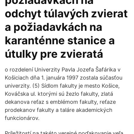
požiadavkách na
odchyt túlavých zvierat
a požiadavkách na
karanténne stanice a
útulky pre zvieratá
o rozdelení Univerzity Pavla Jozefa Šafárika v
Košiciach dňa 1. januára 1997 zostala súčasťou
univerzity. (5) Sídlom fakulty je mesto Košice,
Kováčska ul. ktorými sú žezlo fakulty, zlatá
dekanova reťaz s emblémom fakulty, reťaze
prodekanov fakulty a taláre akademických
funkcionárov.
Príležitostí na takéto verejné poďakovanie veľa