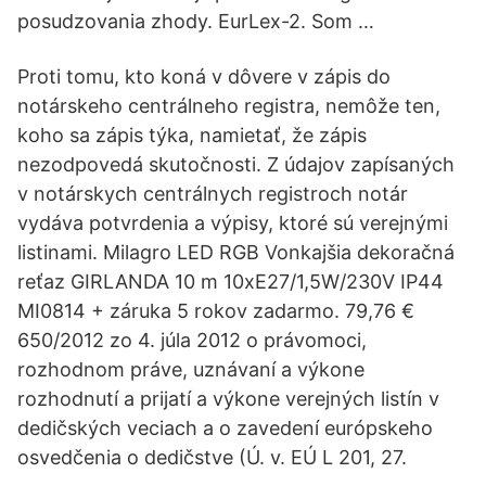
posudzovania zhody. EurLex-2. Som …
Proti tomu, kto koná v dôvere v zápis do
notárskeho centrálneho registra, nemôže ten,
koho sa zápis týka, namietať, že zápis
nezodpovedá skutočnosti. Z údajov zapísaných
v notárskych centrálnych registroch notár
vydáva potvrdenia a výpisy, ktoré sú verejnými
listinami. Milagro LED RGB Vonkajšia dekoračná
reťaz GIRLANDA 10 m 10xE27/1,5W/230V IP44
MI0814 + záruka 5 rokov zadarmo. 79,76 €
650/2012 zo 4. júla 2012 o právomoci,
rozhodnom práve, uznávaní a výkone
rozhodnutí a prijatí a výkone verejných listín v
dedičských veciach a o zavedení európskeho
osvedčenia o dedičstve (Ú. v. EÚ L 201, 27.