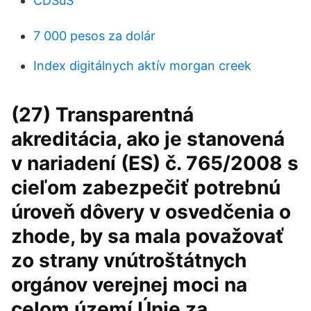
CDSuS
7 000 pesos za dolár
Index digitálnych aktív morgan creek
(27) Transparentná
akreditácia, ako je stanovená
v nariadení (ES) č. 765/2008 s
cieľom zabezpečiť potrebnú
úroveň dôvery v osvedčenia o
zhode, by sa mala považovať
zo strany vnútroštátnych
orgánov verejnej moci na
celom území Únie za