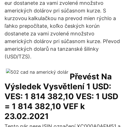
eur dostanete za vami zvolené množstvo
amerických dolárov pri súčasnom kurze. S
kurzovou kalkulačkou na prevod mien rýchlo a
ľahko prepočítate, koľko českých korún
dostanete za vami zvolené množstvo
amerických dolárov pri súčasnom kurze. Převod
amerických dolarů na tanzanské šilinky
(USD/TZS).
Převést Na
Výsledek Vysvětlení 1 USD:
VES: 1 814 382,10 VES: 1 USD
= 1 814 382,10 VEF k
23.02.2021
Tento pár nese ISIN označení XC000A0AEM51 a