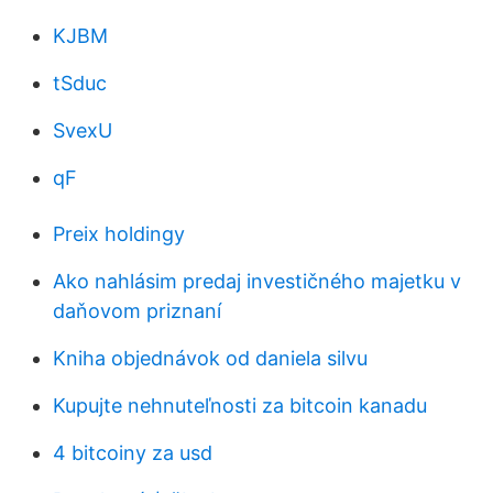
KJBM
tSduc
SvexU
qF
Preix holdingy
Ako nahlásim predaj investičného majetku v
daňovom priznaní
Kniha objednávok od daniela silvu
Kupujte nehnuteľnosti za bitcoin kanadu
4 bitcoiny za usd