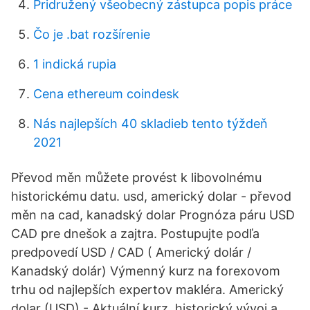
Pridružený všeobecný zástupca popis práce
Čo je .bat rozšírenie
1 indická rupia
Cena ethereum coindesk
Nás najlepších 40 skladieb tento týždeň
2021
Převod měn můžete provést k libovolnému
historickému datu. usd, americký dolar - převod
měn na cad, kanadský dolar Prognóza páru USD
CAD pre dnešok a zajtra. Postupujte podľa
predpovedí USD / CAD ( Americký dolár /
Kanadský dolár) Výmenný kurz na forexovom
trhu od najlepších expertov makléra. Americký
dolar (USD) - Aktuální kurz, historický vývoj a