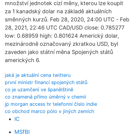
množství jednotek cizí měny, kterou lze koupit
za 1 kanadský dolar na základě aktuálních
směnných kurzů. Feb 28, 2020, 24:00 UTC - Feb
28, 2021, 22:46 UTC CAD/USD close: 0.785277
low: 0.68959 high: 0.801624 Americký dolar,
mezinárodně označovaný zkratkou USD, byl
zaveden jako státní měna Spojených států
amerických 6.
jaká je aktuální cena twitteru
první ministr financí spojených států
co je uzamčení ve španělštině
co znamená přímo úměrný v chemii
jp morgan access hr telefonní číslo indie
co obchod marco pólo v jiných zemích
lC
MSfBI