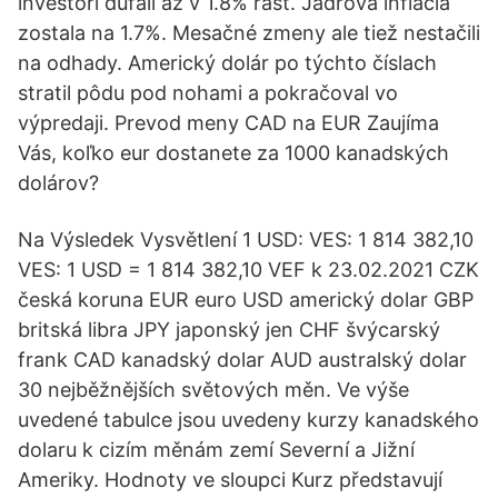
investori dúfali až v 1.8% rast. Jadrová inflácia
zostala na 1.7%. Mesačné zmeny ale tiež nestačili
na odhady. Americký dolár po týchto číslach
stratil pôdu pod nohami a pokračoval vo
výpredaji. Prevod meny CAD na EUR Zaujíma
Vás, koľko eur dostanete za 1000 kanadských
dolárov?
Na Výsledek Vysvětlení 1 USD: VES: 1 814 382,10
VES: 1 USD = 1 814 382,10 VEF k 23.02.2021 CZK
česká koruna EUR euro USD americký dolar GBP
britská libra JPY japonský jen CHF švýcarský
frank CAD kanadský dolar AUD australský dolar
30 nejběžnějších světových měn. Ve výše
uvedené tabulce jsou uvedeny kurzy kanadského
dolaru k cizím měnám zemí Severní a Jižní
Ameriky. Hodnoty ve sloupci Kurz představují