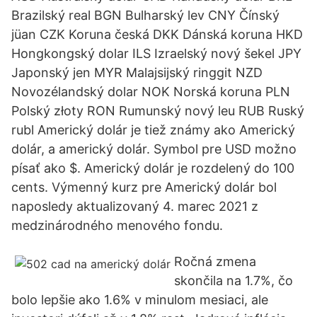
Brazilský real BGN Bulharský lev CNY Čínský
jüan CZK Koruna česká DKK Dánská koruna HKD
Hongkongský dolar ILS Izraelský nový šekel JPY
Japonský jen MYR Malajsijský ringgit NZD
Novozélandský dolar NOK Norská koruna PLN
Polský złoty RON Rumunský nový leu RUB Ruský
rubl Americký dolár je tiež známy ako Americký
dolár, a americký dolár. Symbol pre USD možno
písať ako $. Americký dolár je rozdelený do 100
cents. Výmenný kurz pre Americký dolár bol
naposledy aktualizovaný 4. marec 2021 z
medzinárodného menového fondu.
Ročná zmena
skončila na 1.7%, čo
bolo lepšie ako 1.6% v minulom mesiaci, ale