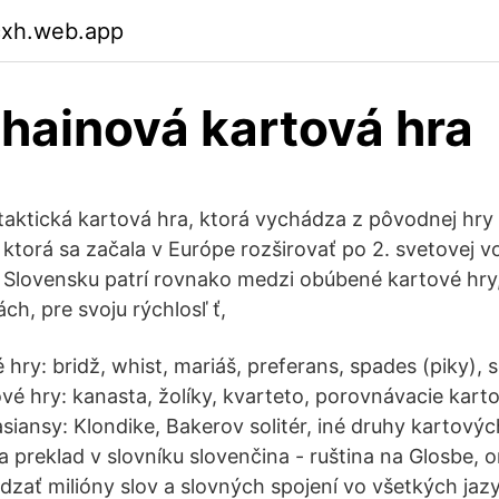
cxh.web.app
hainová kartová hra
 taktická kartová hra, ktorá vychádza z pôvodnej hry
torá sa začala v Európe rozširovať po 2. svetovej voj
 Slovensku patrí rovnako medzi obúbené kartové hry
ch, pre svoju rýchlosľ ť,
 hry: bridž, whist, mariáš, preferans, spades (piky),
vé hry: kanasta, žolíky, kvarteto, porovnávacie karto
siansy: Klondike, Bakerov solitér, iné druhy kartovýc
 preklad v slovníku slovenčina - ruština na Glosbe, on
zať milióny slov a slovných spojení vo všetkých jaz