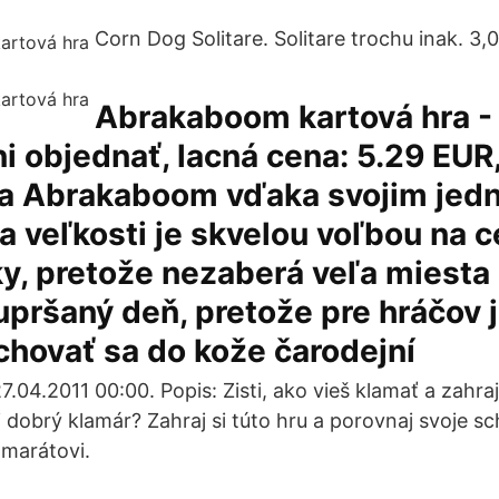
Corn Dog Solitare. Solitare trochu inak. 3,0
Abrakaboom kartová hra -
 objednať, lacná cena: 5.29 EUR,
ra Abrakaboom vďaka svojim je
a veľkosti je skvelou voľbou na 
y, pretože nezaberá veľa miesta
upršaný deň, pretože pre hráčov 
hovať sa do kože čarodejní
27.04.2011 00:00. Popis: Zisti, ako vieš klamať a zahraj
i dobrý klamár? Zahraj si túto hru a porovnaj svoje sc
amarátovi.