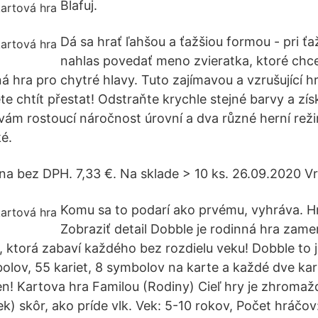
Blafuj.
Dá sa hrať ľahšou a ťažšiou formou - pri ťa
nahlas povedať meno zvieratka, ktoré chce
 hra pro chytré hlavy. Tuto zajímavou a vzrušující hr
te chtít přestat! Odstraňte krychle stejné barvy a zí
vám rostoucí náročnost úrovní a dva různé herní reži
ké.
na bez DPH. 7,33 €. Na sklade > 10 ks. 26.09.2020 V
Komu sa to podarí ako prvému, vyhráva. H
Zobraziť detail Dobble je rodinná hra zame
, ktorá zabaví každého bez rozdielu veku! Dobble to je
lov, 55 kariet, 8 symbolov na karte a každé dve kar
en! Kartova hra Familou (Rodiny) Cieľ hry je zhromažd
ek) skôr, ako príde vlk. Vek: 5-10 rokov, Počet hráčov