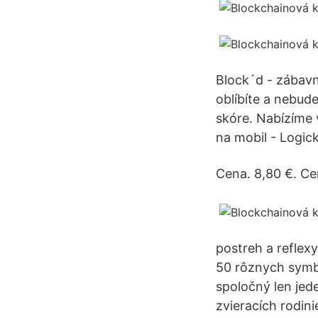
Block´d - zábavná
oblíbíte a nebude
skóre. Nabízíme 
na mobil - Logic
Cena. 8,80 €. Ce
postreh a reflexy
50 rôznych symbo
spoločný len jed
zvieracích rodini