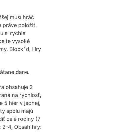
žšej musí hráč
 práve položiť.
u si rychle
skejte vysoké
my. Block´d, Hry
rátane dane.
ra obsahuje 2
raná na rýchlosť,
 5 hier v jednej,
ty spolu majú
iť celé rodiny (7
: 2-4, Obsah hry: