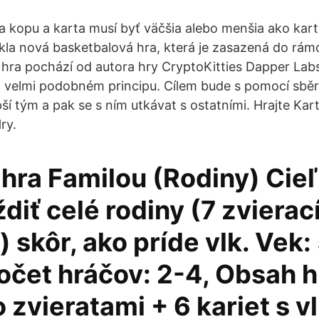
na kopu a karta musí byť väčšia alebo menšia ako kar
kla nová basketbalová hra, která je zasazená do rám
hra pochází od autora hry CryptoKitties Dapper Lab
 velmi podobném principu. Cílem bude s pomocí sběr
pší tým a pak se s ním utkávat s ostatními. Hrajte Kar
ry.
hra Familou (Rodiny) Cieľ
iť celé rodiny (7 zvierac
) skôr, ako príde vlk. Vek:
očet hráčov: 2-4, Obsah h
o zvieratami + 6 kariet s v