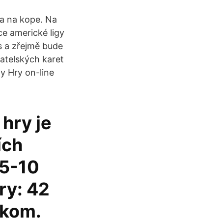
ta na kope. Na
ce americké ligy
s a zřejmě bude
atelských karet
ty Hry on-line
 hry je
ích
 5-10
ry: 42
lkom.