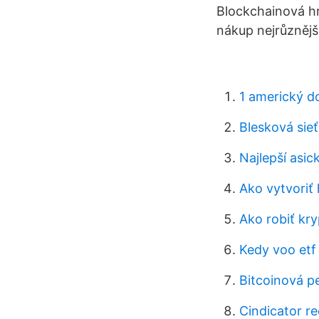
Blockchainová h
nákup nejrůznějš
1 americký do
Blesková sieť
Najlepší asic
Ako vytvoriť
Ako robiť kr
Kedy voo etf
Bitcoinová p
Cindicator re