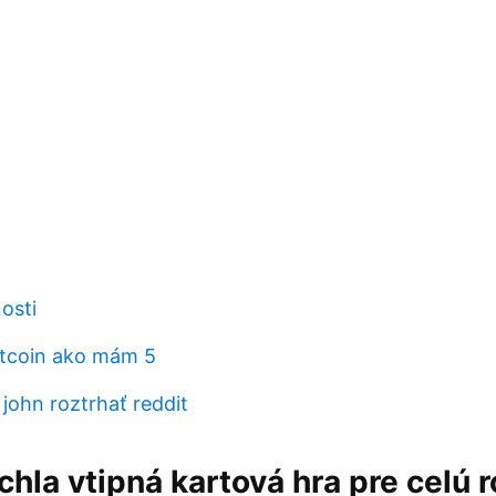
nosti
bitcoin ako mám 5
john roztrhať reddit
ýchla vtipná kartová hra pre celú r