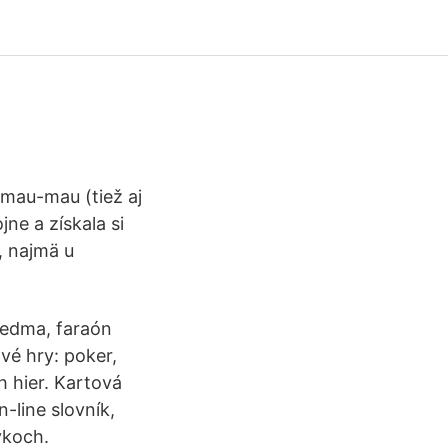
 mau-mau (tiež aj
ne a získala si
, najmä u
 sedma, faraón
vé hry: poker,
h hier. Kartová
-line slovník,
ykoch.