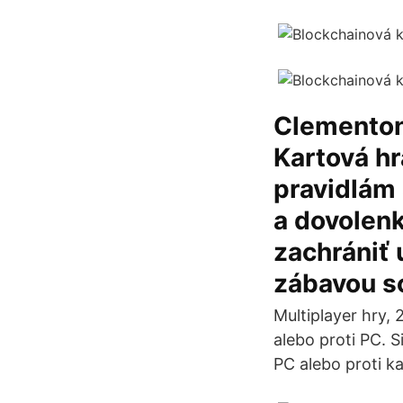
Clementoni
Kartová h
pravidlám 
a dovolenk
zachrániť 
zábavou sc
Multiplayer hry, 
alebo proti PC. S
PC alebo proti k