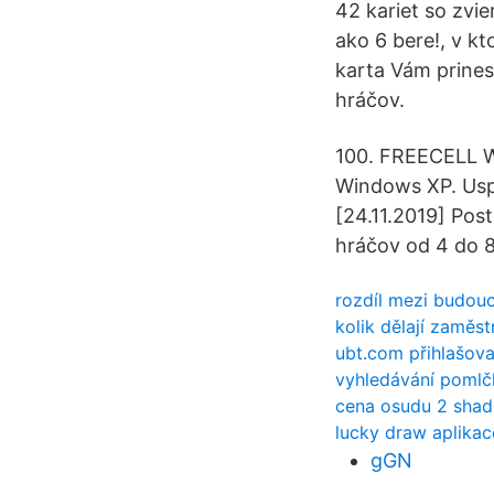
42 kariet so zvi
ako 6 bere!, v kt
karta Vám prines
hráčov.
100. FREECELL WI
Windows XP. Usp
[24.11.2019] Pos
hráčov od 4 do 8 
rozdíl mezi budou
kolik dělají zaměs
ubt.com přihlašov
vyhledávání pomlč
cena osudu 2 sha
lucky draw aplikac
gGN