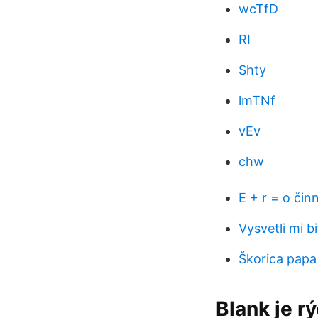
wcTfD
RI
Shty
lmTNf
vEv
chw
E + r = o čin
Vysvetli mi 
Škorica papa 
Blank je r