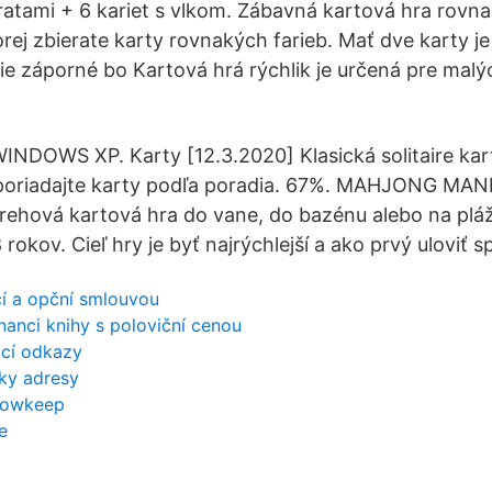
eratami + 6 kariet s vlkom. Zábavná kartová hra rov
orej zbierate karty rovnakých farieb. Mať dve karty je
ie záporné bo Kartová hrá rýchlik je určená pre malý
NDOWS XP. Karty [12.3.2020] Klasická solitaire kar
oriadajte karty podľa poradia. 67%. MAHJONG MANI
trehová kartová hra do vane, do bazénu alebo na plá
rokov. Cieľ hry je byť najrýchlejší a ako prvý uloviť sp
cí a opční smlouvou
tnanci knihy s poloviční cenou
ací odkazy
ky adresy
dowkeep
e