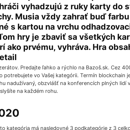
hráči vyhadzujú z ruky karty do 
chy. Musia vždy zahrať buď farbu
né s kartou na vrchu odhadzovac
eľom hry je zbaviť sa všetkých ka
rí ako prvému, vyhráva. Hra obsa
etail
zerátov. Predajte ľahko a rýchlo na Bazoš.sk. Cez 400
o potrebujete vo Vašej kategórii. Termín blockchain j
hu nadužívaný, obzvlášť na konferencích plných lidí v
slyšíte na každém rohu.
2020
to kategória má nasledovné 3 podkategórie z 3 celk