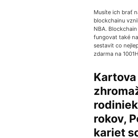
Musíte ich brať 
blockchainu vzni
NBA. Blockchain 
fungovat také na
sestavit co nejle
zdarma na 1001H
Kartova 
zhromažd
rodiniek
rokov, P
kariet s