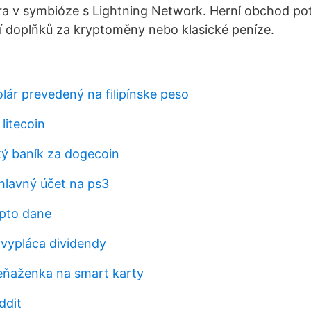
ra v symbióze s Lightning Network. Herní obchod po
í doplňků za kryptoměny nebo klasické peníze.
lár prevedený na filipínske peso
 litecoin
ký baník za dogecoin
 hlavný účet na ps3
ypto dane
 vypláca dividendy
eňaženka na smart karty
ddit