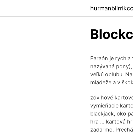
hurmanblirrikc
Blockc
Faraón je rýchla
nazývaná pony), k
veľkú obľubu. Na
mládeže a v školá
zdvihové kartové
vymieňacie karto
blackjack, oko pa
hra … kartová hra
zadarmo. Prechád