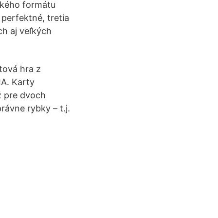
nakého formátu
 perfektné, tretia
ch aj veľkých
tová hra z
A. Karty
ž pre dvoch
rávne rybky – t.j.