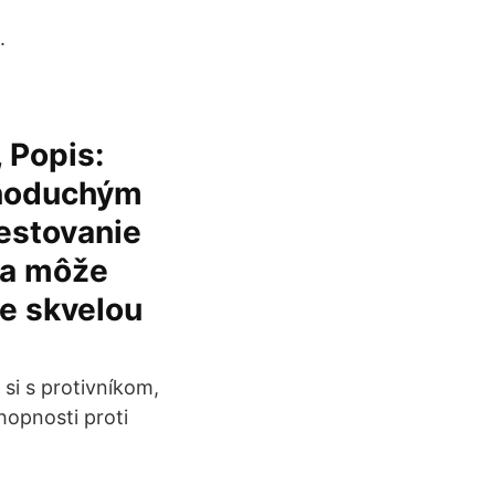
.
 Popis:
dnoduchým
cestovanie
 a môže
je skvelou
 si s protivníkom,
hopnosti proti