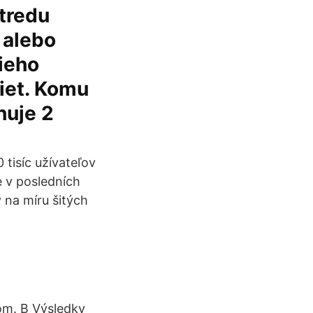
stredu
 alebo
ieho
riet. Komu
huje 2
 tisíc užívateľov
e v posledních
 na míru šitých
om. B Výsledky