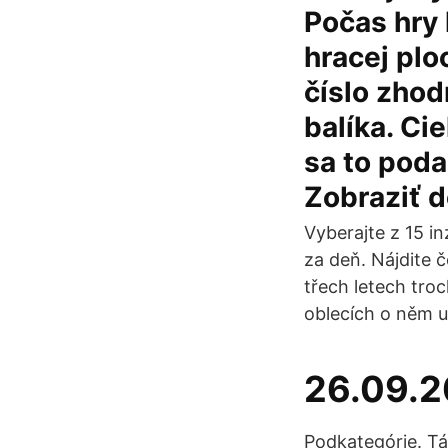
Počas hry 
hracej plo
číslo zhod
balíka. Ci
sa to poda
Zobraziť d
Vyberajte z 15 in
za deň. Nájdite č
třech letech troc
oblecích o něm u
26.09.
Podkategórie. Tá