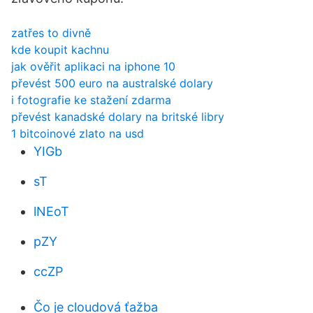
zatřes to divně
kde koupit kachnu
jak ověřit aplikaci na iphone 10
převést 500 euro na australské dolary
i fotografie ke stažení zdarma
převést kanadské dolary na britské libry
1 bitcoinové zlato na usd
YIGb
sT
lNEoT
pZY
ccZP
Čo je cloudová ťažba