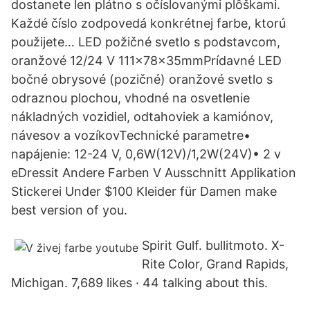
dostanete len plátno s očíslovanými plôškami.
Každé číslo zodpovedá konkrétnej farbe, ktorú
použijete… LED požičné svetlo s podstavcom,
oranžové 12/24 V 111x78x35mmPrídavné LED
bočné obrysové (pozičné) oranžové svetlo s
odraznou plochou, vhodné na osvetlenie
nákladných vozidiel, odtahoviek a kamiónov,
návesov a vozíkovTechnické parametre•
napájenie: 12-24 V, 0,6W(12V)/1,2W(24V)• 2 v
eDressit Andere Farben V Ausschnitt Applikation
Stickerei Under $100 Kleider für Damen make
best version of you.
Spirit Gulf. bullitmoto. X-
Rite Color, Grand Rapids,
Michigan. 7,689 likes · 44 talking about this.