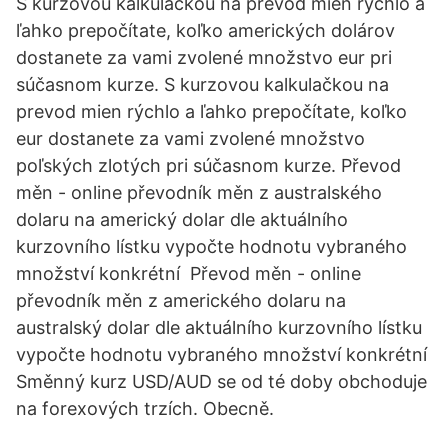
S kurzovou kalkulačkou na prevod mien rýchlo a
ľahko prepočítate, koľko amerických dolárov
dostanete za vami zvolené množstvo eur pri
súčasnom kurze. S kurzovou kalkulačkou na
prevod mien rýchlo a ľahko prepočítate, koľko
eur dostanete za vami zvolené množstvo
poľských zlotých pri súčasnom kurze. Převod
měn - online převodník měn z australského
dolaru na americký dolar dle aktuálního
kurzovního lístku vypočte hodnotu vybraného
množství konkrétní Převod měn - online
převodník měn z amerického dolaru na
australský dolar dle aktuálního kurzovního lístku
vypočte hodnotu vybraného množství konkrétní
Směnný kurz USD/AUD se od té doby obchoduje
na forexových trzích. Obecně.