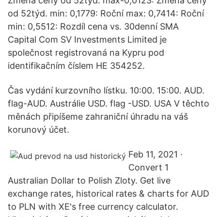
Změna ceny od 52týd. max-0,0123: Změna ceny
od 52týd. min: 0,1779: Roční max: 0,7414: Roční
min: 0,5512: Rozdíl cena vs. 30denní SMA
Capital Com SV Investments Limited je
společnost registrovaná na Kypru pod
identifikačním číslem HE 354252.
Čas vydání kurzovního lístku. 10:00. 15:00. AUD.
flag-AUD. Austrálie USD. flag -USD. USA V těchto
měnách připíšeme zahraniční úhradu na váš
korunový účet.
Feb 11, 2021 ·
Convert 1
Australian Dollar to Polish Zloty. Get live
exchange rates, historical rates & charts for AUD
to PLN with XE's free currency calculator.