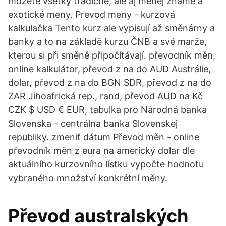
môžete všetky tradičné, ale aj menej známe a
exotické meny. Prevod meny - kurzová
kalkulačka Tento kurz ale vypisují až směnárny a
banky a to na základě kurzu ČNB a své marže,
kterou si při směně připočítávají. převodník měn,
online kalkulátor, převod z na do AUD Austrálie,
dolar, převod z na do BGN SDR, převod z na do
ZAR Jihoafrická rep., rand, převod AUD na Kč
CZK $ USD € EUR, tabulka pro Národná banka
Slovenska - centrálna banka Slovenskej
republiky. zmeniť dátum Převod měn - online
převodník měn z eura na americký dolar dle
aktuálního kurzovního lístku vypočte hodnotu
vybraného množství konkrétní měny.
Převod australských