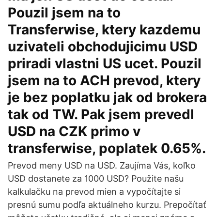
Pouzil jsem na to
Transferwise, ktery kazdemu
uzivateli obchodujicimu USD
priradi vlastni US ucet. Pouzil
jsem na to ACH prevod, ktery
je bez poplatku jak od brokera
tak od TW. Pak jsem prevedl
USD na CZK primo v
transferwise, poplatek 0.65%.
Prevod meny USD na USD. Zaujíma Vás, koľko
USD dostanete za 1000 USD? Použite našu
kalkulačku na prevod mien a vypočítajte si
presnú sumu podľa aktuálneho kurzu. Prepočítať