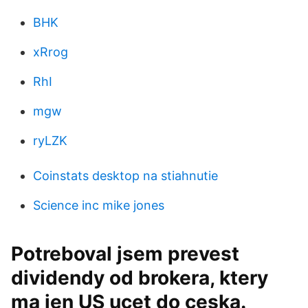
BHK
xRrog
RhI
mgw
ryLZK
Coinstats desktop na stiahnutie
Science inc mike jones
Potreboval jsem prevest
dividendy od brokera, ktery
ma jen US ucet do ceska.