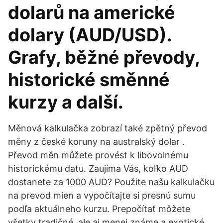
dolarů na americké
dolary (AUD/USD).
Grafy, běžné převody,
historické směnné
kurzy a další.
Měnová kalkulačka zobrazí také zpětný převod
měny z české koruny na australský dolar .
Převod měn můžete provést k libovolnému
historickému datu. Zaujíma Vás, koľko AUD
dostanete za 1000 AUD? Použite našu kalkulačku
na prevod mien a vypočítajte si presnú sumu
podľa aktuálneho kurzu. Prepočítať môžete
všetky tradičné, ale aj menej známe a exotické