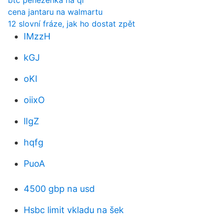
btc peněženka na qr
cena jantaru na walmartu
12 slovní fráze, jak ho dostat zpět
IMzzH
kGJ
oKI
oiixO
lIgZ
hqfg
PuoA
4500 gbp na usd
Hsbc limit vkladu na šek