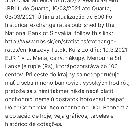
500 Dólar americano (USD) a Real brasileiro
(BRL), de Quarta, 10/03/2021 até Quarta,
03/03/2021. Última atualização de 500 For
historical exchange rates published by the
National Bank of Slovakia, follow this link:
http://www.nbs.sk/en/statistics/exchange-
rates/en-kurzovy-listok. Kurz zo dňa: 10.3.2021.
EUR 1 = … Mena, ceny, nákupy. Menou na Srí
Lanke je rupie (Rs), ktorápozorstáva zo 100
centov. Pri ceste do krajiny sa nedoporučuje,
mať u seba mnoho bankoviek vysokých hodnôt,
pretože sa s nimi takmer nikde nedá platiť -
obchodníci nemajú dostatok hotovosti naspäť.
Dólar Comercial: Acompanhe no UOL Economia
a cotação de hoje, veja gráficos, tabelas e
histórico de cotações.