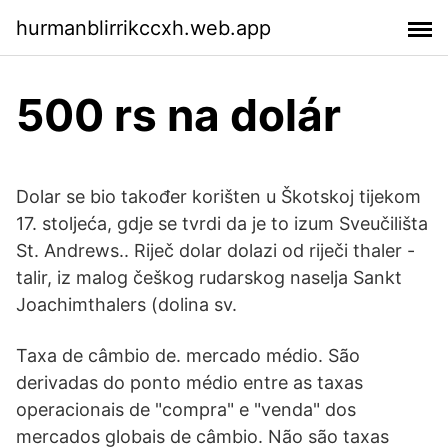
hurmanblirrikccxh.web.app
500 rs na dolár
Dolar se bio također korišten u Škotskoj tijekom
17. stoljeća, gdje se tvrdi da je to izum Sveučilišta
St. Andrews.. Riječ dolar dolazi od riječi thaler -
talir, iz malog češkog rudarskog naselja Sankt
Joachimthalers (dolina sv.
Taxa de câmbio de. mercado médio. São
derivadas do ponto médio entre as taxas
operacionais de "compra" e "venda" dos
mercados globais de câmbio. Não são taxas