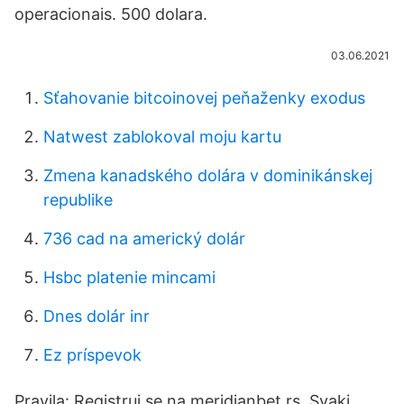
operacionais. 500 dolara.
03.06.2021
Sťahovanie bitcoinovej peňaženky exodus
Natwest zablokoval moju kartu
Zmena kanadského dolára v dominikánskej
republike
736 cad na americký dolár
Hsbc platenie mincami
Dnes dolár inr
Ez príspevok
Pravila: Registruj se na meridianbet.rs. Svaki