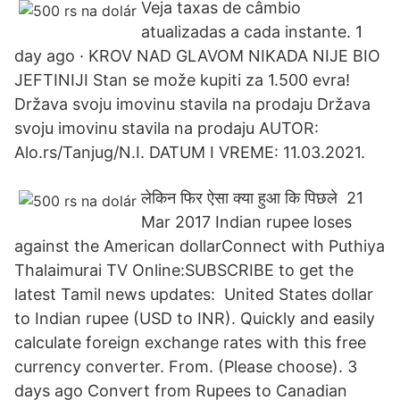
Veja taxas de câmbio
atualizadas a cada instante. 1
day ago · KROV NAD GLAVOM NIKADA NIJE BIO
JEFTINIJI Stan se može kupiti za 1.500 evra!
Država svoju imovinu stavila na prodaju Država
svoju imovinu stavila na prodaju AUTOR:
Alo.rs/Tanjug/N.I. DATUM I VREME: 11.03.2021.
लेकिन फिर ऐसा क्या हुआ कि पिछले 21
Mar 2017 Indian rupee loses
against the American dollarConnect with Puthiya
Thalaimurai TV Online:SUBSCRIBE to get the
latest Tamil news updates: United States dollar
to Indian rupee (USD to INR). Quickly and easily
calculate foreign exchange rates with this free
currency converter. From. (Please choose). 3
days ago Convert from Rupees to Canadian