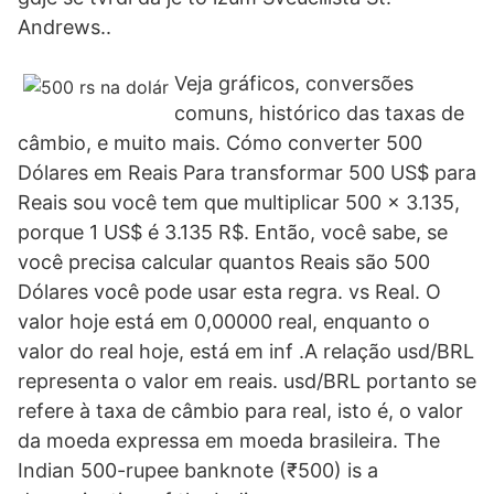
Andrews..
Veja gráficos, conversões
comuns, histórico das taxas de
câmbio, e muito mais. Cómo converter 500
Dólares em Reais Para transformar 500 US$ para
Reais sou você tem que multiplicar 500 x 3.135,
porque 1 US$ é 3.135 R$. Então, você sabe, se
você precisa calcular quantos Reais são 500
Dólares você pode usar esta regra. vs Real. O
valor hoje está em 0,00000 real, enquanto o
valor do real hoje, está em inf .A relação usd/BRL
representa o valor em reais. usd/BRL portanto se
refere à taxa de câmbio para real, isto é, o valor
da moeda expressa em moeda brasileira. The
Indian 500-rupee banknote (₹500) is a