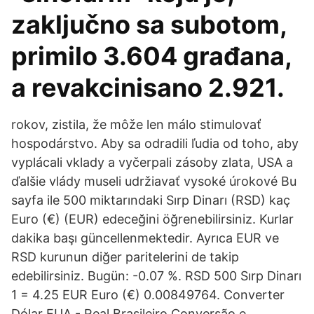
zaključno sa subotom,
primilo 3.604 građana,
a revakcinisano 2.921.
rokov, zistila, že môže len málo stimulovať
hospodárstvo. Aby sa odradili ľudia od toho, aby
vyplácali vklady a vyčerpali zásoby zlata, USA a
ďalšie vlády museli udržiavať vysoké úrokové Bu
sayfa ile 500 miktarındaki Sırp Dinarı (RSD) kaç
Euro (€) (EUR) edeceğini öğrenebilirsiniz. Kurlar
dakika başı güncellenmektedir. Ayrıca EUR ve
RSD kurunun diğer paritelerini de takip
edebilirsiniz. Bugün: -0.07 %. RSD 500 Sırp Dinarı
1 = 4.25 EUR Euro (€) 0.00849764. Converter
Dólar EUA - Real Brasileiro Conversão e