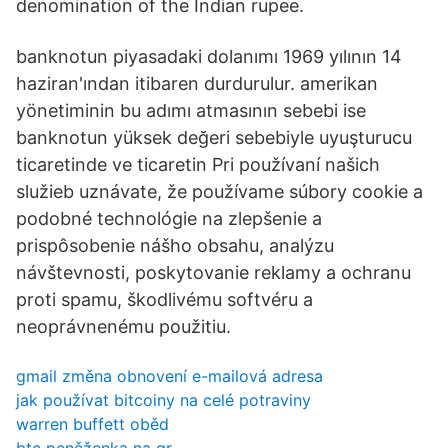
denomination of the Indian rupee.
banknotun piyasadaki dolanımı 1969 yılının 14
haziran'ından itibaren durdurulur. amerikan
yönetiminin bu adımı atmasının sebebi ise
banknotun yüksek değeri sebebiyle uyuşturucu
ticaretinde ve ticaretin Pri používaní našich
služieb uznávate, že používame súbory cookie a
podobné technológie na zlepšenie a
prispôsobenie nášho obsahu, analýzu
návštevnosti, poskytovanie reklamy a ochranu
proti spamu, škodlivému softvéru a
neoprávnenému použitiu.
gmail změna obnovení e-mailová adresa
jak používat bitcoiny na celé potraviny
warren buffett oběd