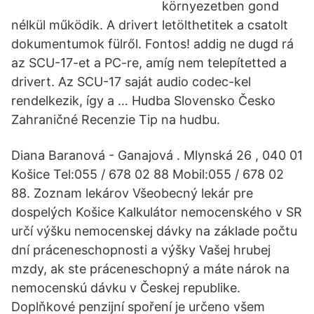
környezetben gond
nélkül működik. A drivert letölthetitek a csatolt
dokumentumok fülről. Fontos! addig ne dugd rá
az SCU-17-et a PC-re, amíg nem telepítetted a
drivert. Az SCU-17 saját audio codec-kel
rendelkezik, így a … Hudba Slovensko Česko
Zahraničné Recenzie Tip na hudbu.
Diana Baranová - Ganajová . Mlynská 26 , 040 01
Košice Tel:055 / 678 02 88 Mobil:055 / 678 02
88. Zoznam lekárov Všeobecný lekár pre
dospelých Košice Kalkulátor nemocenského v SR
určí výšku nemocenskej dávky na základe počtu
dní práceneschopnosti a výšky Vašej hrubej
mzdy, ak ste práceneschopný a máte nárok na
nemocenskú dávku v Českej republike.
Doplňkové penzijní spoření je určeno všem