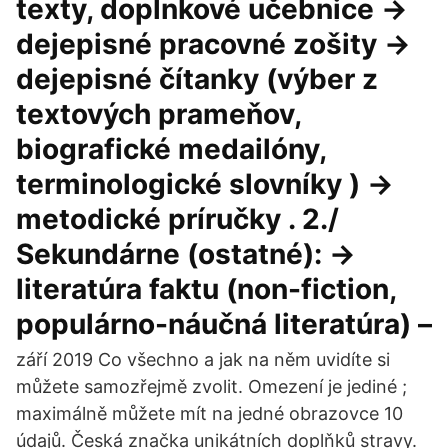
texty, doplnkové učebnice →
dejepisné pracovné zošity →
dejepisné čítanky (výber z
textových prameňov,
biografické medailóny,
terminologické slovníky ) →
metodické príručky . 2./
Sekundárne (ostatné): →
literatúra faktu (non-fiction,
populárno-náučná literatúra) –
září 2019 Co všechno a jak na něm uvidíte si
můžete samozřejmě zvolit. Omezení je jediné ;
maximálně můžete mít na jedné obrazovce 10
údajů. Česká značka unikátních doplňků stravy.