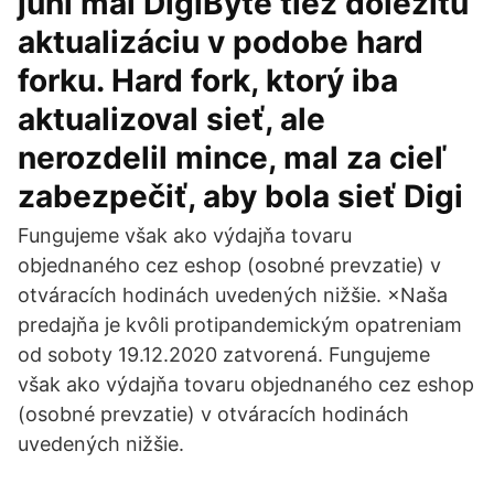
júni mal DigiByte tiež dôležitú
aktualizáciu v podobe hard
forku. Hard fork, ktorý iba
aktualizoval sieť, ale
nerozdelil mince, mal za cieľ
zabezpečiť, aby bola sieť Digi
Fungujeme však ako výdajňa tovaru
objednaného cez eshop (osobné prevzatie) v
otváracích hodinách uvedených nižšie. ×Naša
predajňa je kvôli protipandemickým opatreniam
od soboty 19.12.2020 zatvorená. Fungujeme
však ako výdajňa tovaru objednaného cez eshop
(osobné prevzatie) v otváracích hodinách
uvedených nižšie.