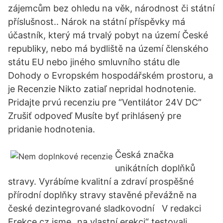
zájemcům bez ohledu na věk, národnost či státní
příslušnost.. Nárok na státní příspěvky má
účastník, který má trvalý pobyt na území České
republiky, nebo má bydliště na území členského
státu EU nebo jiného smluvního státu dle
Dohody o Evropském hospodářském prostoru, a
je Recenzie Nikto zatiaľ nepridal hodnotenie.
Pridajte prvú recenziu pre “Ventilátor 24V DC”
Zrušiť odpoveď Musíte byť prihlásený pre
pridanie hodnotenia.
Česká značka
unikátních doplňků
stravy. Vyrábíme kvalitní a zdraví prospěšné
přírodní doplňky stravy stavěné převážně na
české dezintegrované sladkovodní V redakci
Erekce.cz jsme „na vlastní erekci“ testovali