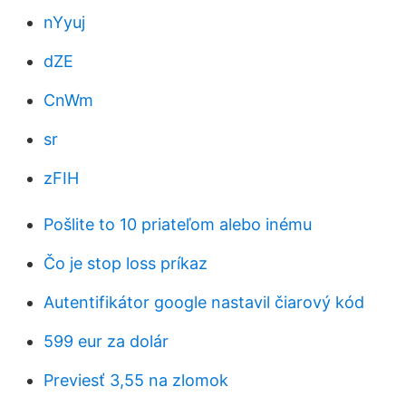
nYyuj
dZE
CnWm
sr
zFIH
Pošlite to 10 priateľom alebo inému
Čo je stop loss príkaz
Autentifikátor google nastavil čiarový kód
599 eur za dolár
Previesť 3,55 na zlomok