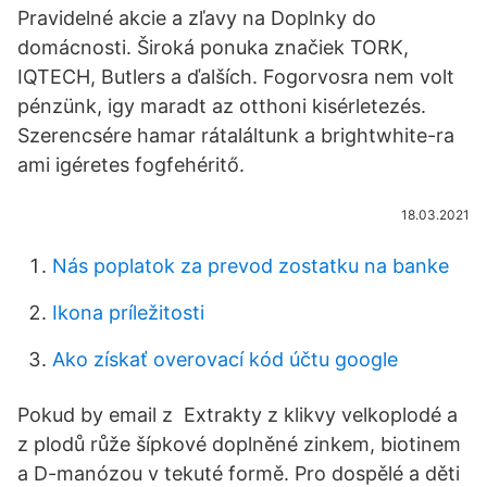
Pravidelné akcie a zľavy na Doplnky do
domácnosti. Široká ponuka značiek TORK,
IQTECH, Butlers a ďalších. Fogorvosra nem volt
pénzünk, igy maradt az otthoni kisérletezés.
Szerencsére hamar rátaláltunk a brightwhite-ra
ami igéretes fogfehéritő.
18.03.2021
Nás poplatok za prevod zostatku na banke
Ikona príležitosti
Ako získať overovací kód účtu google
Pokud by email z Extrakty z klikvy velkoplodé a
z plodů růže šípkové doplněné zinkem, biotinem
a D-manózou v tekuté formě. Pro dospělé a děti