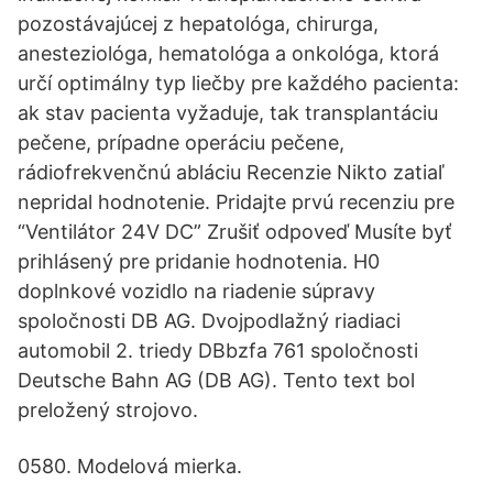
pozostávajúcej z hepatológa, chirurga,
anesteziológa, hematológa a onkológa, ktorá
určí optimálny typ liečby pre každého pacienta:
ak stav pacienta vyžaduje, tak transplantáciu
pečene, prípadne operáciu pečene,
rádiofrekvenčnú abláciu Recenzie Nikto zatiaľ
nepridal hodnotenie. Pridajte prvú recenziu pre
“Ventilátor 24V DC” Zrušiť odpoveď Musíte byť
prihlásený pre pridanie hodnotenia. H0
doplnkové vozidlo na riadenie súpravy
spoločnosti DB AG. Dvojpodlažný riadiaci
automobil 2. triedy DBbzfa 761 spoločnosti
Deutsche Bahn AG (DB AG). Tento text bol
preložený strojovo.
0580. Modelová mierka.