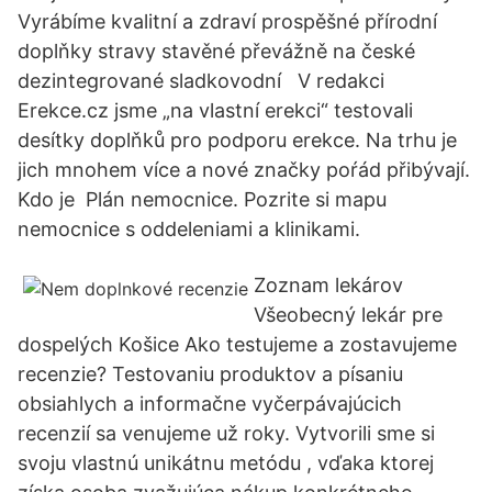
Vyrábíme kvalitní a zdraví prospěšné přírodní
doplňky stravy stavěné převážně na české
dezintegrované sladkovodní V redakci
Erekce.cz jsme „na vlastní erekci“ testovali
desítky doplňků pro podporu erekce. Na trhu je
jich mnohem více a nové značky poŕád přibývají.
Kdo je Plán nemocnice. Pozrite si mapu
nemocnice s oddeleniami a klinikami.
Zoznam lekárov
Všeobecný lekár pre
dospelých Košice Ako testujeme a zostavujeme
recenzie? Testovaniu produktov a písaniu
obsiahlych a informačne vyčerpávajúcich
recenzií sa venujeme už roky. Vytvorili sme si
svoju vlastnú unikátnu metódu , vďaka ktorej