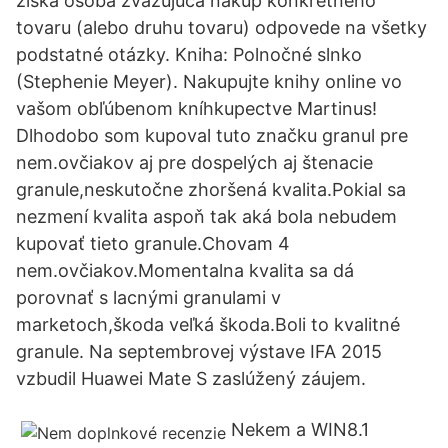
získa osoba zvažujúca nákup konkrétneho
tovaru (alebo druhu tovaru) odpovede na všetky
podstatné otázky. Kniha: Polnočné slnko
(Stephenie Meyer). Nakupujte knihy online vo
vašom obľúbenom kníhkupectve Martinus!
Dlhodobo som kupoval tuto značku granul pre
nem.ovčiakov aj pre dospelých aj štenacie
granule,neskutočne zhoršená kvalita.Pokial sa
nezmení kvalita aspoň tak aká bola nebudem
kupovať tieto granule.Chovam 4
nem.ovčiakov.Momentalna kvalita sa dá
porovnať s lacnými granulami v
marketoch,škoda veľká škoda.Boli to kvalitné
granule. Na septembrovej výstave IFA 2015
vzbudil Huawei Mate S zaslúžený záujem.
Nekem a WIN8.1