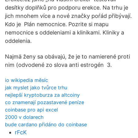
desítky doplňků pro podporu erekce. Na trhu je
jich mnohem více a nové značky poŕád přibývají.
Kdo je Plán nemocnice. Pozrite si mapu
nemocnice s oddeleniami a klinikami. Kliniky a
oddelenia.
Najmä ženy sa obávajú, že je to namierené proti
nim (odvodené zo slova anti estrogén 3.
io wikipedia měsíc
jak myslet jako tvůrce trhu
nejlepší kryptoburza za altcoiny
co znamenají pozastavené peníze
coinbase pro api excel
2000 v dolarech
bude cardano přidáno do coinbase
rFcK