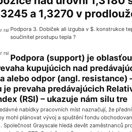
ozice nad úrovní 1,3180 s 
,3245 a 1,3270 v prodlouž
Podpora 3. Dobiček ali izguba v $. konstrukce t
součinitel prostupu tepla ?
Podpora (support) je oblasťou
revaha kupujúcich nad predávajúc
a alebo odpor (angl. resistance) 
 je prevaha predávajúcich Relati
ndex (RSI) – ukazuje nám silu tre
dávné nabídky pracovních míst naznačují, že přední
v by mohl plánovat vývoj a spuštění fondu obchodova
. Společnost Grayscale hledá devět zaměstnanců pr