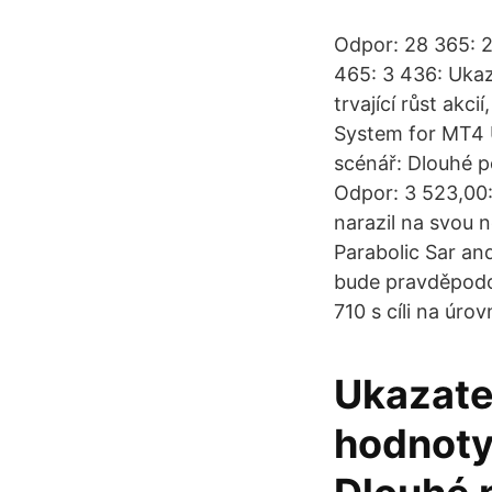
Odpor: 28 365: 2
465: 3 436: Ukaz
trvající růst akc
System for MT4 U
scénář: Dlouhé po
Odpor: 3 523,00:
narazil na svou 
Parabolic Sar a
bude pravděpodo
710 s cíli na úro
Ukazatel
hodnoty