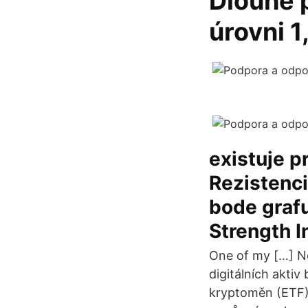
Dlouhé p
úrovni 1
existuje p
Rezistenci
bode grafu
Strength I
One of my […] Ne
digitálních akti
kryptoměn (ETF)