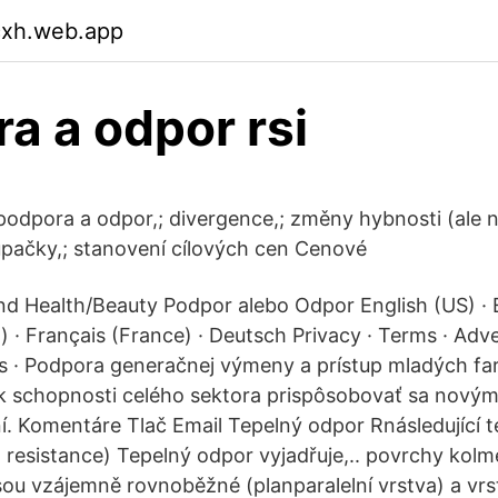
cxh.web.app
a a odpor rsi
odpora a odpor,; divergence,; změny hybnosti (ale n
oupačky,; stanovení cílových cen Cenové
d Health/Beauty Podpor alebo Odpor English (US) · 
) · Français (France) · Deutsch Privacy · Terms · Adve
s · Podpora generačnej výmeny a prístup mladých f
l k schopnosti celého sektora prispôsobovať sa novým
í. Komentáre Tlač Email Tepelný odpor Rnásledující t
 resistance) Tepelný odpor vyjadřuje,.. povrchy kol
sou vzájemně rovnoběžné (planparalelní vrstva) a vrs