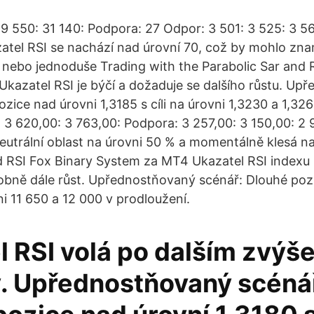
9 550: 31 140: Podpora: 27 Odpor: 3 501: 3 525: 3 5
atel RSI se nachází nad úrovní 70, což by mohlo zn
ií, nebo jednoduše Trading with the Parabolic Sar and 
kazatel RSI je býčí a dožaduje se dalšího růstu. Up
zice nad úrovni 1,3185 s cíli na úrovni 1,3230 a 1,32
 3 620,00: 3 763,00: Podpora: 3 257,00: 3 150,00: 2 
neutrální oblast na úrovni 50 % a momentálně klesá n
nd RSI Fox Binary System za MT4 Ukazatel RSI index
bně dále růst. Upřednostňovaný scénář: Dlouhé pozi
vni 11 650 a 12 000 v prodloužení.
 RSI volá po dalším zvýše
. Upřednostňovaný scéná