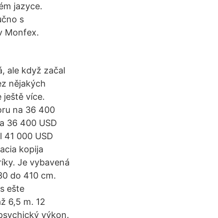
ém jazyce.
učno s
i v Monfex.
, ale když začal
bez nějakých
 ještě více.
oru na 36 400
na 36 400 USD
il 41 000 USD
cia kopija
ríky. Je vybavená
230 do 410 cm.
s ešte
až 6,5 m. 12
 psychický výkon.