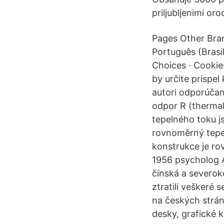
priljubljenimi oro
Pages Other Bran
Português (Brasil
Choices · Cookie
by určite prispe
autori odporúčan
odpor R (thermal
tepelného toku j
rovnoměrný tepel
konstrukce je ro
1956 psycholog A
čínská a severok
ztratili veškeré 
na českých strán
desky, grafické k