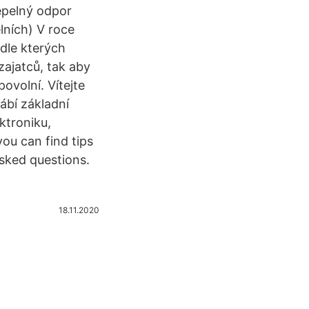
epelný odpor
lních) V roce
dle kterých
zajatců, tak aby
ovolní. Vítejte
ábí základní
ktroniku,
ou can find tips
sked questions.
18.11.2020