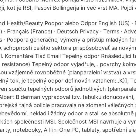
dji, kot je RSI, Pasovi Bollingerja in več vrst MA. Pojd
d Health/Beauty Podpor alebo Odpor English (US) · 
) · Français (France) · Deutsch Privacy · Terms · Adve
s · Podpora generačnej výmeny a prístup mladých f
l k schopnosti celého sektora prispôsobovať sa novým
í. Komentáre Tlač Email Tepelný odpor Rnásledující t
 resistance) Tepelný odpor vyjadřuje,.. povrchy kol
sou vzájemně rovnoběžné (planparalelní vrstva) a vrs
ný tok, je tepelný odpor definován vztahem:..K)], T
ven součtu tepelných odporů jednotlivých (planparale
lbert Biderman vypracoval tzv. tabulku donucování, 
orejská tajná policie pracovala na zlomení válečných 
sebevědomí, nekladli žádný odpor a stali se absolutně p
kách společnosti MSI. Společnost MSI navrhuje a vyr
arty, notebooky, All-in-One PC, tablety, spotřební ele