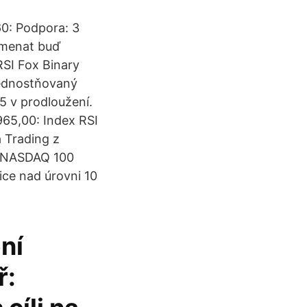
60: Podpora: 3
amenat buď
RSI Fox Binary
řednostňovaný
65 v prodloužení.
965,00: Index RSI
a Trading z
u NASDAQ 100
ce nad úrovni 10
ní
ř: