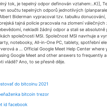
ný tok, je tepelný odpor definován vztahem:..K)], T
ven součtu tepelných odporů jednotlivých (planparale
lbert Biderman vypracoval tzv. tabulku donucování, 
orejská tajná policie pracovala na zlomení válečných 
sebevědomí, nekladli žádný odpor a stali se absolutně p
kách společnosti MSI. Společnost MSI navrhuje a vyr
arty, notebooky, All-in-One PC, tablety, spotřební ele
verová a … Official Google Meet Help Center where y
 using Google Meet and other answers to frequently a
oti vládě? Ano, to se přesně děje.
estovať do bitcoinu 2021
eňaženka bitcoin trezor
et id facebook