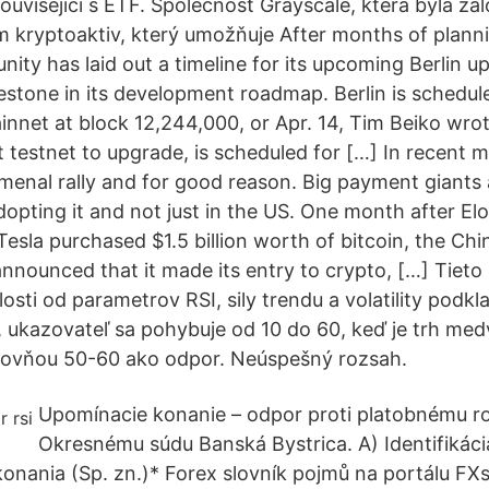
ouvisející s ETF. Společnost Grayscale, která byla za
m kryptoaktiv, který umožňuje After months of planni
ty has laid out a timeline for its upcoming Berlin u
estone in its development roadmap. Berlin is schedule
nnet at block 12,244,000, or Apr. 14, Tim Beiko wr
t testnet to upgrade, is scheduled for […] In recent 
enal rally and for good reason. Big payment giants 
opting it and not just in the US. One month after E
esla purchased $1.5 billion worth of bitcoin, the Chi
nounced that it made its entry to crypto, […] Tieto 
slosti od parametrov RSI, sily trendu a volatility podk
, ukazovateľ sa pohybuje od 10 do 60, keď je trh med
rovňou 50-60 ako odpor. Neúspešný rozsah.
Upomínacie konanie – odpor proti platobnému r
Okresnému súdu Banská Bystrica. A) Identifikáci
onania (Sp. zn.)* Forex slovník pojmů na portálu FXst