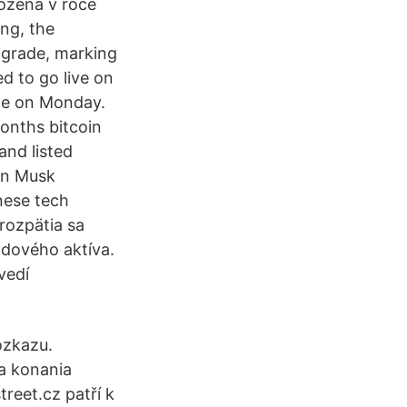
ložena v roce
ng, the
pgrade, marking
d to go live on
ote on Monday.
months bitcoin
and listed
lon Musk
nese tech
rozpätia sa
ladového aktíva.
vedí
ozkazu.
a konania
reet.cz patří k