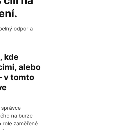
cíli na
ení.
epelný odpor a
, kde
imi, alebo
– v tomto
ve
 správce
ného na burze
o role zaměřené