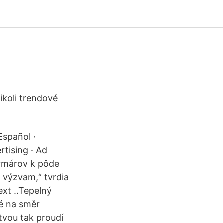
ikoli trendové
Español ·
rtising · Ad
armárov k pôde
 výzvam,“ tvrdia
ext ..Tepelný
mé na směr
tvou tak proudí