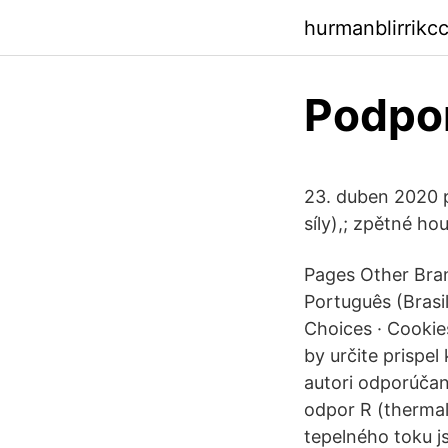
hurmanblirrikc
Podpor
23. duben 2020 p
síly),; zpětné h
Pages Other Bran
Português (Brasil
Choices · Cookie
by určite prispe
autori odporúčan
odpor R (thermal
tepelného toku j