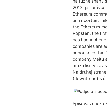
na různé snahy s
2013, je správce
Ethereum communi
an important mil
the Ethereum mai
Ropsten, the firs
has had a phenom
companies are ad
announced that T
company Meitu an
môžu líšiť v závi
Na druhej strane
(downtrend) s ú
Spisová značka k