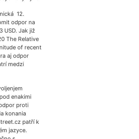
hnická 12.
omit odpor na
3 USD. Jak již
20 The Relative
nitude of recent
ra aj odpor
trí medzi
voljenjem
 pod enakimi
 odpor proti
ia konania
reet.cz patří k
ém jazyce.
učno s