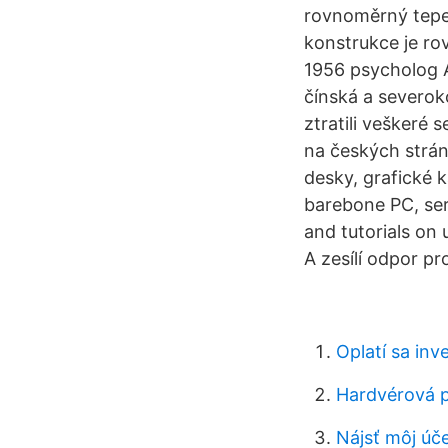
rovnoměrný tepel
konstrukce je ro
1956 psycholog A
čínská a severok
ztratili veškeré 
na českých strán
desky, grafické k
barebone PC, ser
and tutorials on
A zesílí odpor pr
Oplatí sa inv
Hardvérová p
Nájsť môj úč