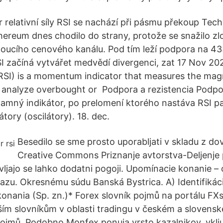
r relativní síly RSI se nachází při pásmu překoup Tec
hereum dnes chodilo do strany, protože se snažilo zl
stoucího cenového kanálu. Pod tím leží podpora na 43
I začíná vytvářet medvědí divergenci, zat 17 Nov 20
RSI) is a momentum indicator that measures the mag
 analyze overbought or Podpora a rezistencia Podpo
amný indikátor, po prelomení ktorého nastáva RSI pa
ory (oscilátory). 18. dec.
Besedilo se sme prosto uporabljati v skladu z do
Creative Commons Priznanje avtorstva-Deljenje
avljajo se lahko dodatni pogoji. Upomínacie konanie –
zu. Okresnému súdu Banská Bystrica. A) Identifikác
onania (Sp. zn.)* Forex slovník pojmů na portálu FXst
ším slovníkům v oblasti tradingu v českém a slovensk
ojmů. Podobno Monfex ponuja vrsto kazalnikov, vklj