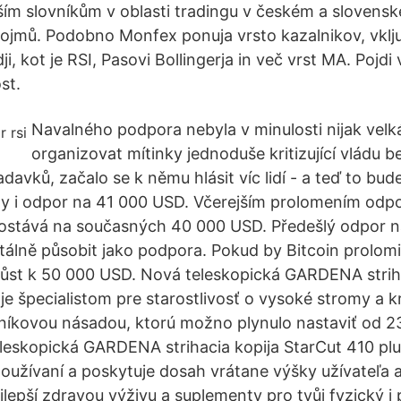
ším slovníkům v oblasti tradingu v českém a slovensk
ojmů. Podobno Monfex ponuja vrsto kazalnikov, vklj
dji, kot je RSI, Pasovi Bollingerja in več vrst MA. Pojd
st.
Navalného podpora nebyla v minulosti nijak velká
organizovat mítinky jednoduše kritizující vládu 
avků, začalo se k němu hlásit víc lidí - a teď to bude
dy i odpor na 41 000 USD. Včerejším prolomením odp
dostává na současných 40 000 USD. Předešlý odpor 
lně působit jako podpora. Pokud by Bitcoin prolom
ůst k 50 000 USD. Nová teleskopická GARDENA striha
je špecialistom pre starostlivosť o vysoké stromy a k
iníkovou násadou, ktorú možno plynulo nastaviť od 
leskopická GARDENA strihacia kopija StarCut 410 plu
i používaní a poskytuje dosah vrátane výšky užívateľa 
lepší zdravou výživu a suplementy pro tvůj fyzický i