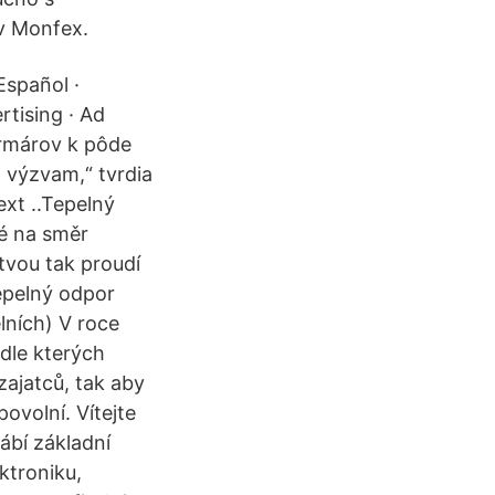
i v Monfex.
Español ·
rtising · Ad
armárov k pôde
 výzvam,“ tvrdia
ext ..Tepelný
mé na směr
tvou tak proudí
epelný odpor
lních) V roce
dle kterých
zajatců, tak aby
ovolní. Vítejte
ábí základní
ktroniku,