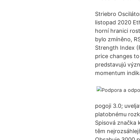
Striebro Osciláto
listopad 2020 Et
horní hranici ro
bylo zmíněno, RS
Strength Index (
price changes to
predstavujú význ
momentum indikát
pogoji 3.0; uvelj
platobnému rozka
Spisová značka k
těm nejrozsáhlej
Obsahuje 3000 p