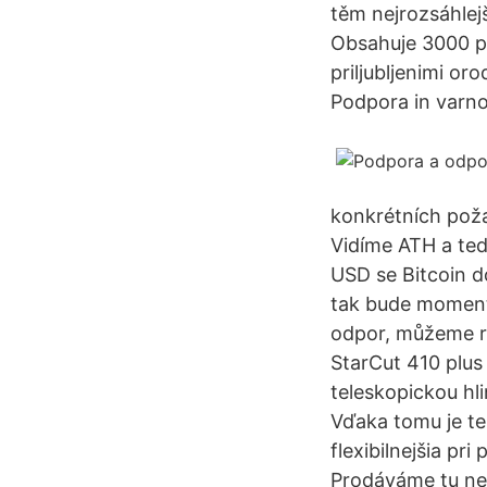
těm nejrozsáhlej
Obsahuje 3000 p
priljubljenimi oro
Podpora in varno
konkrétních požad
Vidíme ATH a te
USD se Bitcoin 
tak bude momentá
odpor, můžeme r
StarCut 410 plus 
teleskopickou hl
Vďaka tomu je te
flexibilnejšia pr
Prodáváme tu nej