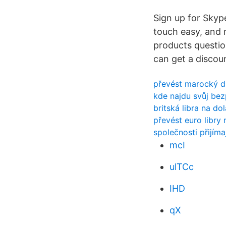
Sign up for Skyp
touch easy, and m
products question
can get a discou
převést marocký d
kde najdu svůj bez
britská libra na do
převést euro libry 
společnosti přijímaj
mcI
ulTCc
IHD
qX