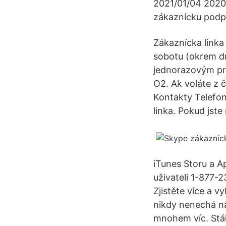
2021/01/04 2020
zákaznícku podpo
Zákaznícka linka
sobotu (okrem dn
jednorazovým pre
O2. Ak voláte z 
Kontakty Telefo
linka. Pokud jste
iTunes Storu a A
uživateli 1-877-
Zjistěte více a v
nikdy nenechá na 
mnohem víc. Stál