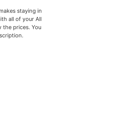
 makes staying in
h all of your All
w the prices. You
cription.