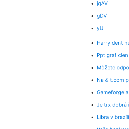
jqAV
gDV
yU
Harry dent n
Ppt graf cien 
Môžete odpoč
Na & t.com p
Gameforge ai
Je trx dobrá 
Libra v brazíli