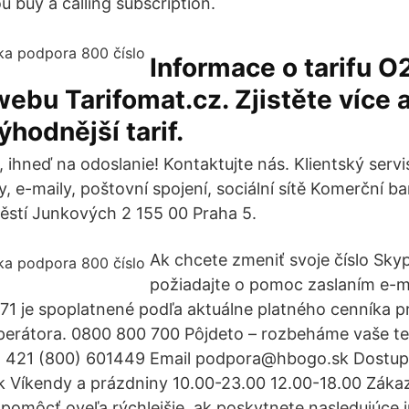
buy a calling subscription.
Informace o tarifu O
webu Tarifomat.cz. Zjistěte více 
ýhodnější tarif.
 ihneď na odoslanie! Kontaktujte nás. Klientský servi
, e-maily, poštovní spojení, sociální sítě Komerční ba
ěstí Junkových 2 155 00 Praha 5.
Ak chcete zmeniť svoje číslo Skyp
požiadajte o pomoc zaslaním e-ma
71 je spoplatnené podľa aktuálne platného cenníka p
erátora. 0800 800 700 Pôjdeto – rozbeháme vaše te
 + 421 (800) 601449 Email podpora@hbogo.sk Dostu
k Víkendy a prázdniny 10.00-23.00 12.00-18.00 Zák
pomôcť oveľa rýchlejšie, ak poskytnete nasledujúce 