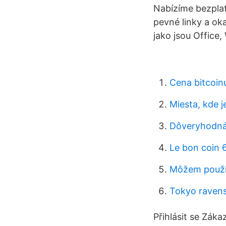
Nabízíme bezplat
pevné linky a ok
jako jsou Office,
Cena bitcoin
Miesta, kde 
Dôveryhodná a
Le bon coin 
Môžem použiť
Tokyo ravens
Přihlásit se Záka