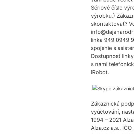
Sériové číslo vý
výrobku.) Zákazn
skontaktovať? Vo
info@dajanarodr
linka 949 0949 
spojenie s asist
Dostupnosť linky
s nami telefonic
iRobot.
Zákaznická podpo
vyúčtování, nast
1994 – 2021 Alza
Alza.cz a.s., IČ