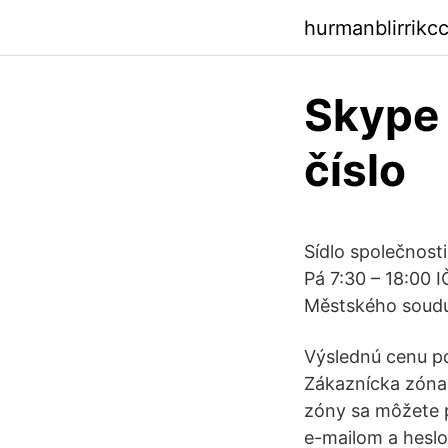
hurmanblirrikc
Skype
číslo
Sídlo společnost
Pá 7:30 – 18:00
Městského soudu
Výslednú cenu po
Zákaznícka zóna 
zóny sa môžete pr
e-mailom a heslo