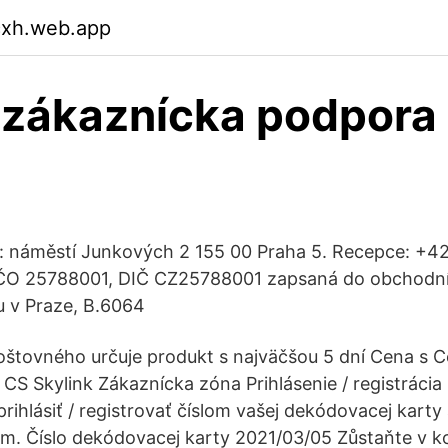
cxh.web.app
 zákaznícka podpora
i: náměstí Junkových 2 155 00 Praha 5. Recepce: +42
 IČO 25788001, DIČ CZ25788001 zapsaná do obchodníh
 v Praze, B.6064
štovného určuje produkt s najväčšou 5 dní Cena s C
CS Skylink Zákaznícka zóna Prihlásenie / registrácia
ihlásiť / registrovať číslom vašej dekódovacej karty a
m. Číslo dekódovacej karty 2021/03/05 Zůstaňte v k