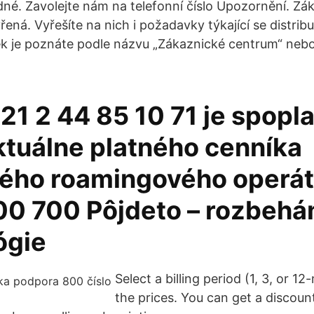
né. Zavolejte nám na telefonní číslo Upozornění. Zá
řená. Vyřešíte na nich i požadavky týkající se distribu
 je poznáte podle názvu „Zákaznické centrum“ nebo
21 2 44 85 10 71 je spopl
ktuálne platného cenníka
ného roamingového operát
0 700 Pôjdeto – rozbehá
ógie
Select a billing period (1, 3, or 1
the prices. You can get a discou