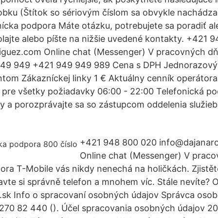
robku (Štítok so sériovým číslom sa obvykle nachádza
ícka podpora Máte otázku, potrebujete sa poradiť al
lajte alebo píšte na nižšie uvedené kontakty. +421 
iguez.com Online chat (Messenger) V pracovných d
949 949 +421 949 949 989 Cena s DPH Jednorazový
entom Zákazníckej linky 1 € Aktuálny cenník operátor
 pre všetky požiadavky 06:00 - 22:00 Telefonická po
ky a porozprávajte sa so zástupcom oddelenia služie
+421 948 800 020 info@dajanar
Online chat (Messenger) V praco
ra T-Mobile vás nikdy nenechá na holičkách. Zjistět
avte si správně telefon a mnohem víc. Stále nevíte?
.sk Info o spracovaní osobných údajov Správca osob
O 270 82 440 (). Účel spracovania osobných údajov 2