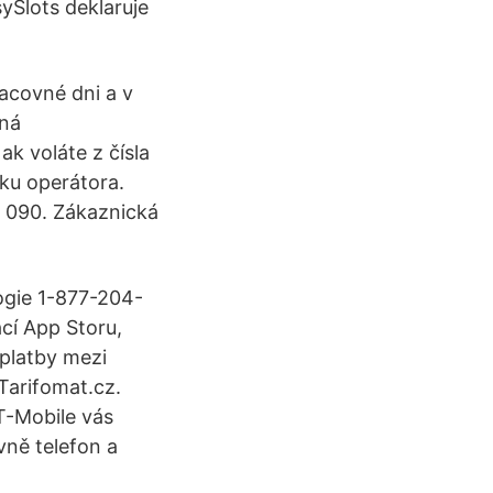
Slots deklaruje
acovné dni a v
ená
k voláte z čísla
íku operátora.
 090. Zákaznická
ogie 1-877-204-
cí App Storu,
platby mezi
Tarifomat.cz.
 T-Mobile vás
vně telefon a