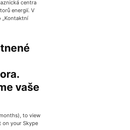
kaznická centra
torů energií. V
 „Kontaktní
atnené
ora.
me vaše
2-months), to view
nt on your Skype