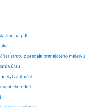
ula hodina pdf
akcií
ítať stratu z predaja prenajatého majetku
latba účtu
on vytvoriť účet
investícia reddit
i