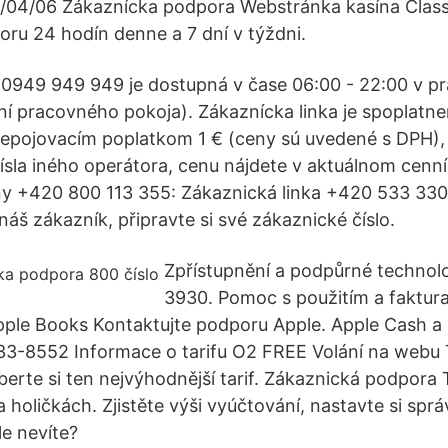
/04/06 Zákaznícka podpora Webstránka kasína Classy
ru 24 hodín denne a 7 dní v týždni.
 0949 949 949 je dostupná v čase 06:00 - 22:00 v pr
í pracovného pokoja). Zákaznícka linka je spoplatn
pojovacím poplatkom 1 € (ceny sú uvedené s DPH), a
čísla iného operátora, cenu nájdete v aktuálnom cenn
ny +420 800 113 355: Zákaznická linka +420 533 330
 náš zákazník, připravte si své zákaznické číslo.
Zpřístupnění a podpůrné technol
3930. Pomoc s použitím a faktura
pple Books Kontaktujte podporu Apple. Apple Cash a 
233-8552 Informace o tarifu O2 FREE Volání na webu 
yberte si ten nejvýhodnější tarif. Zákaznická podpora
holičkách. Zjistěte výši vyúčtování, nastavte si sprá
e nevíte?