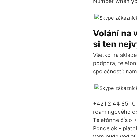
Number when you 
Volání na 
si ten nejv
Všetko na sklade,
podpora, telefony
společnosti: nám
+421 2 44 85 10 
roamingového op
Telefónne číslo
Pondelok - piato
vám bude vedieť 