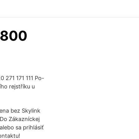
 800
0 271 171 111 Po-
o rejstříku u
ena bez Skylink
 Do Zákazníckej
lebo sa prihlásiť
ontaktu!