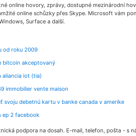
né online hovory, zprávy, dostupné mezinárodní hov
amžité online schůzky přes Skype. Microsoft vám po
 Windows, Surface a další.
u od roku 2009
je bitcoin akceptovaný
liancia iot (tia)
69 immobilier vente maison
 svoju debetnú kartu v banke canada v amerike
 ep 2 facebook
znická podpora na dosah. E-mail, telefon, pošta - s n