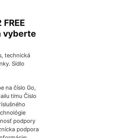
2 FREE
a vyberte
s, technická
nky. Sídlo
e na číslo Go,
ilu tímu Číslo
ríslušného
chnológie
pnosť podpory
aznícka podpora
informácie: