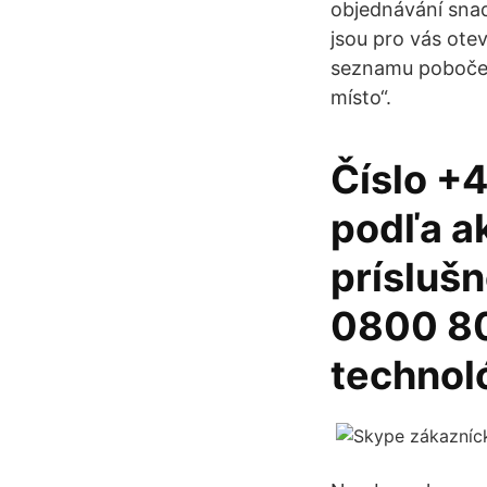
objednávání snad
jsou pro vás otev
seznamu poboček
místo“.
Číslo +4
podľa a
prísluš
0800 80
technol