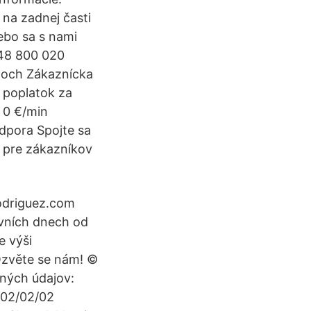
 na zadnej časti
ebo sa s nami
948 800 020
ňoch Zákaznícka
 poplatok za
a 0 €/min
dpora Spojte sa
b pre zákazníkov
odriguez.com
vních dnech od
e výši
 Ozvěte se nám! ©
ných údajov:
002/02/02